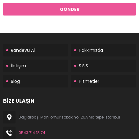
Randevu Al
Hakkımızda
İletişim
S.S.S.
Blog
Hizmetler
BİZE ULAŞIN
Bağlarbaşı Mah, ömür sokak no-26A Maltepe İstanbul
0543 714 18 74