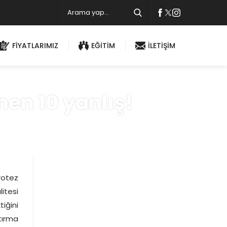
FİYATLARIMIZ
EĞİTİM
İLETİŞİM
nen 10 yanlış!
rotez
itesi
iğini
tırma