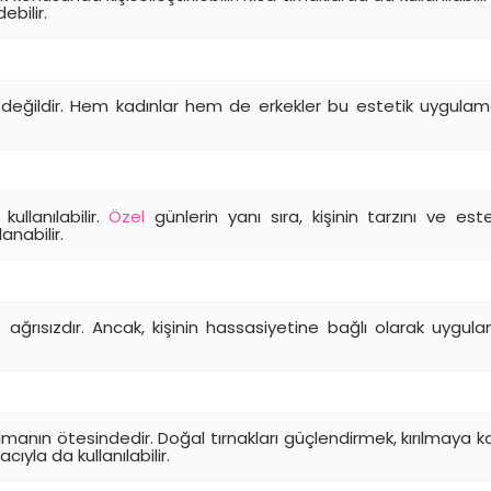
bilir.
ırlı değildir. Hem kadınlar hem de erkekler bu estetik uygulam
ullanılabilir.
Özel
günlerin yanı sıra, kişinin tarzını ve este
anabilir.
e ağrısızdır. Ancak, kişinin hassasiyetine bağlı olarak uygul
manın ötesindedir. Doğal tırnakları güçlendirmek, kırılmaya ka
yla da kullanılabilir.