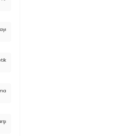
ayı
tik
ama
rşı