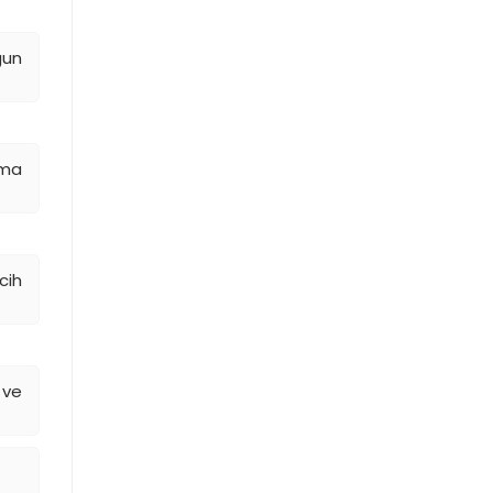
gun
ama
cih
e ve