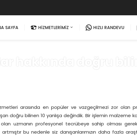
NA SAYFA
HİZMETLERİMİZ
HIZLI RANDEVU
lar hakkında doğru bili
Anasayfa
»
Blog
hizmetleri arasında en popüler ve vazgeçilmezi zor olan p
aşan doğru bilinen 10 yanlışa değindik. Bir işlemin malzeme kal
 olan uzmanın profesyonel tecrübeye sahip olması gerekt
 artmıştır bu nedenle siz danışanlarımızın daha fazla araş