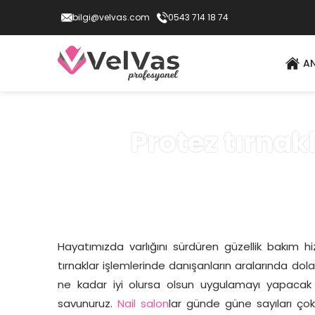
bilgi@velvas.com
0543 714 18 74
A
Protez tırnak
Hayatımızda varlığını sürdüren güzellik bakım 
tırnaklar işlemlerinde danışanların aralarında dol
ne kadar iyi olursa olsun uygulamayı yapacak
savunuruz.
Nail salon
lar günde güne sayıları çok