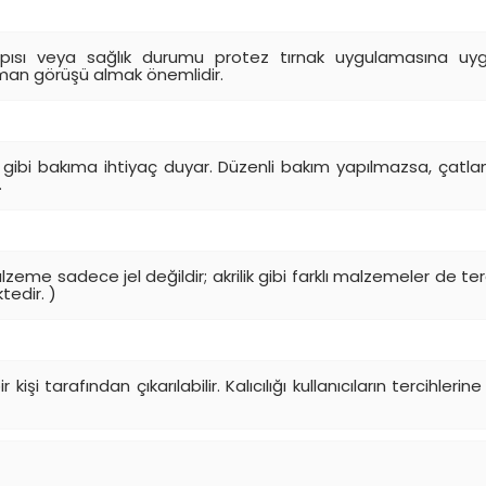
 yapısı veya sağlık durumu protez tırnak uygulamasına uy
man görüşü almak önemlidir.
ar gibi bakıma ihtiyaç duyar. Düzenli bakım yapılmazsa, çatl
.
malzeme sadece jel değildir; akrilik gibi farklı malzemeler de ter
tedir. )
kişi tarafından çıkarılabilir. Kalıcılığı kullanıcıların tercihlerin