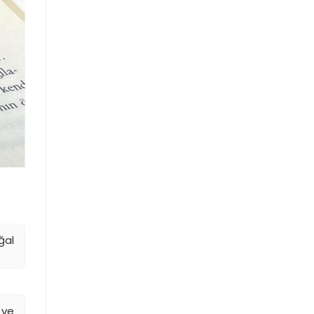
ğal
r ve